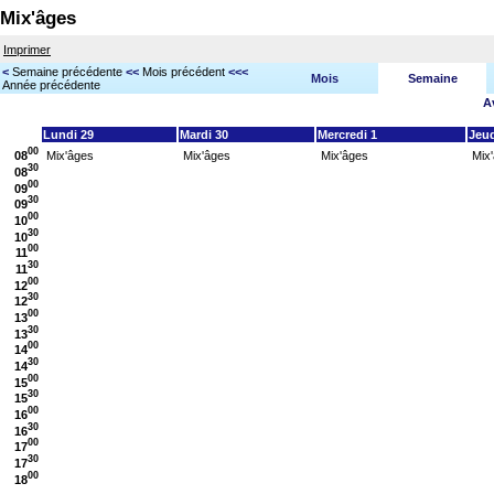
Mix'âges
Imprimer
<
Semaine précédente
<<
Mois précédent
<<<
Mois
Semaine
Année précédente
Av
Lundi 29
Mardi 30
Mercredi 1
Jeud
00
08
Mix'âges
Mix'âges
Mix'âges
Mix
30
08
00
09
30
09
00
10
30
10
00
11
30
11
00
12
30
12
00
13
30
13
00
14
30
14
00
15
30
15
00
16
30
16
00
17
30
17
00
18