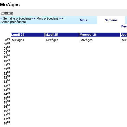
Mix'âges
Imprimer
<
Semaine précédente
<<
Mois précédent
<<<
Mois
Semaine
Année précédente
Fév
Lundi 24
Mardi 25
Mercredi 26
Jeu
00
08
Mix'âges
Mix'âges
Mix'âges
Mix
30
08
00
09
30
09
00
10
30
10
00
11
30
11
00
12
30
12
00
13
30
13
00
14
30
14
00
15
30
15
00
16
30
16
00
17
30
17
00
18