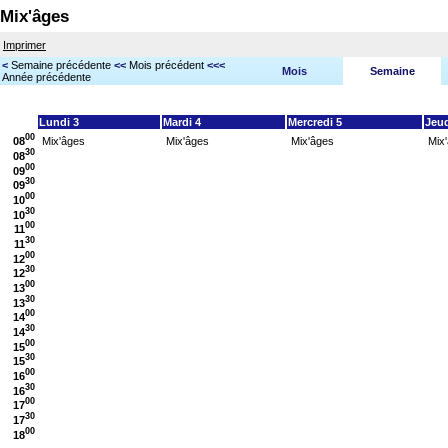
Mix'âges
Imprimer
<
Semaine précédente
<<
Mois précédent
<<<
Mois
Semaine
Année précédente
Lundi 3
Mardi 4
Mercredi 5
Jeud
00
08
Mix'âges
Mix'âges
Mix'âges
Mix
30
08
00
09
30
09
00
10
30
10
00
11
30
11
00
12
30
12
00
13
30
13
00
14
30
14
00
15
30
15
00
16
30
16
00
17
30
17
00
18