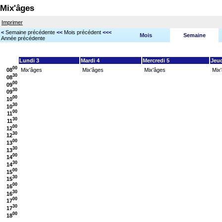
Mix'âges
Imprimer
<
Semaine précédente
<<
Mois précédent
<<<
Mois
Semaine
Année précédente
Lundi 3
Mardi 4
Mercredi 5
Jeud
00
08
Mix'âges
Mix'âges
Mix'âges
Mix
30
08
00
09
30
09
00
10
30
10
00
11
30
11
00
12
30
12
00
13
30
13
00
14
30
14
00
15
30
15
00
16
30
16
00
17
30
17
00
18