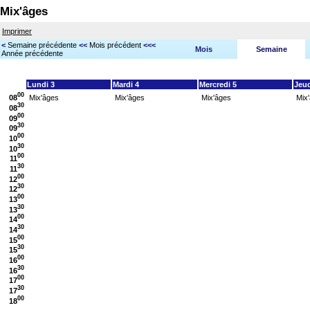
Mix'âges
Imprimer
<
Semaine précédente
<<
Mois précédent
<<<
Mois
Semaine
Année précédente
Lundi 3
Mardi 4
Mercredi 5
Jeud
00
08
Mix'âges
Mix'âges
Mix'âges
Mix
30
08
00
09
30
09
00
10
30
10
00
11
30
11
00
12
30
12
00
13
30
13
00
14
30
14
00
15
30
15
00
16
30
16
00
17
30
17
00
18